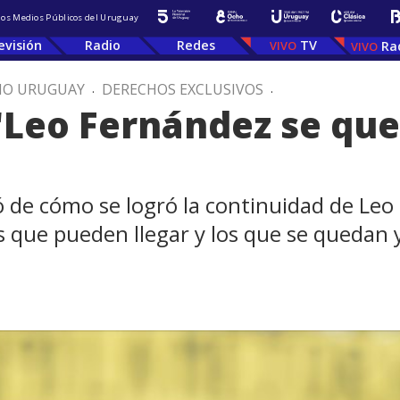
 los Medios Públicos del Uruguay
evisión
Radio
Redes
TV
Ra
IO URUGUAY
.
DERECHOS EXCLUSIVOS
.
 "Leo Fernández se qu
ó de cómo se logró la continuidad de Leo
 que pueden llegar y los que se quedan y