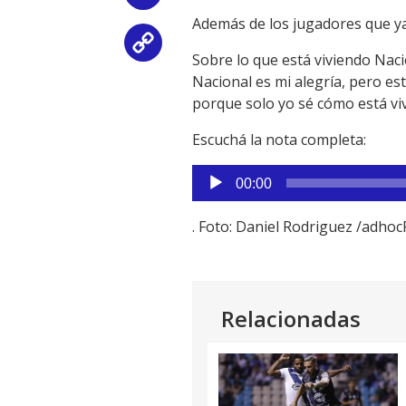
Además de los jugadores que ya
Copy
Sobre lo que está viviendo Naci
Nacional es mi alegría, pero e
Link
porque solo yo sé cómo está v
Escuchá la nota completa:
Reproductor
00:00
de
audio
. Foto: Daniel Rodriguez /adh
Relacionadas