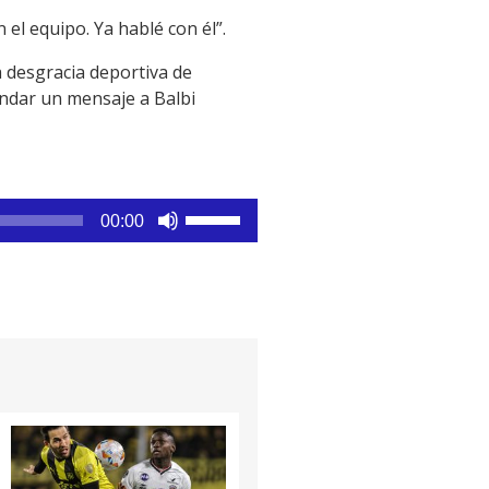
l equipo. Ya hablé con él”.
a desgracia deportiva de
andar un mensaje a Balbi
Utiliza
00:00
las
teclas
de
flecha
arriba/abajo
para
aumentar
o
disminuir
el