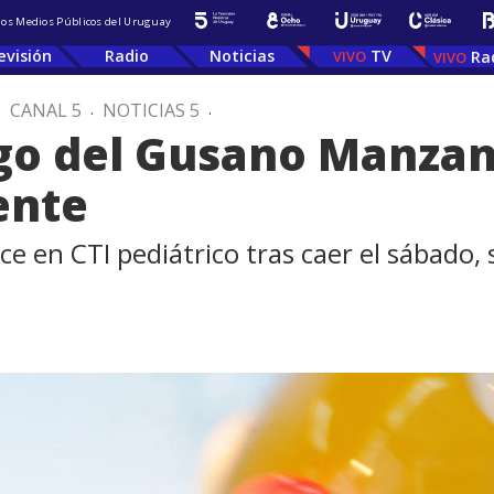
 los Medios Públicos del Uruguay
evisión
Radio
Noticias
TV
Ra
.
CANAL 5
.
NOTICIAS 5
.
ego del Gusano Manzan
ente
 en CTI pediátrico tras caer el sábado,