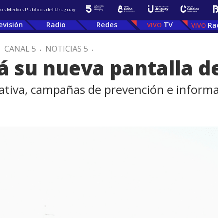
 los Medios Públicos del Uruguay
evisión
Radio
Redes
TV
Ra
.
CANAL 5
.
NOTICIAS 5
.
 su nueva pantalla de 
mativa, campañas de prevención e informa