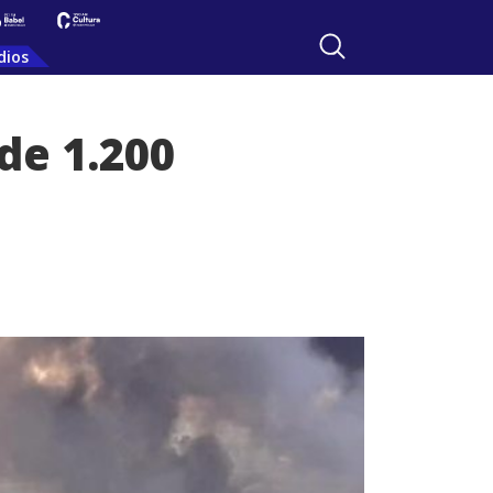
dios
de 1.200