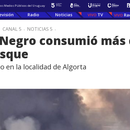
 los Medios Públicos del Uruguay
evisión
Radio
Noticias
TV
Ra
.
CANAL 5
.
NOTICIAS 5
.
 Negro consumió más 
osque
 en la localidad de Algorta