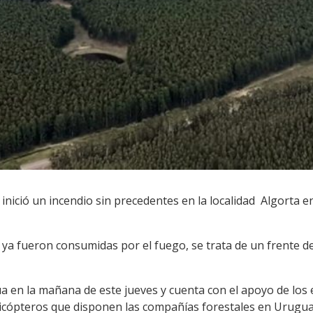
 inició un incendio sin precedentes en la localidad Algorta e
ya fueron consumidas por el fuego, se trata de un frente d
 en la mañana de este jueves y cuenta con el apoyo de los e
icópteros que disponen las compañías forestales en Urugua