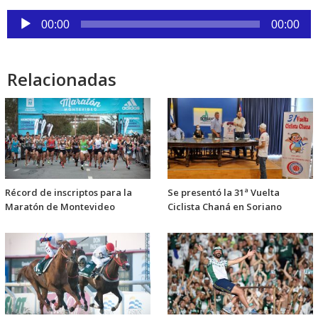
Reproductor
00:00
00:00
de
audio
Relacionadas
Récord de inscriptos para la
Se presentó la 31ª Vuelta
Maratón de Montevideo
Ciclista Chaná en Soriano