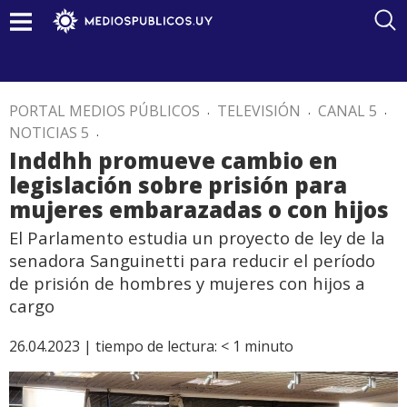
PORTAL MEDIOS PÚBLICOS
.
TELEVISIÓN
.
CANAL 5
.
NOTICIAS 5
.
Inddhh promueve cambio en
legislación sobre prisión para
mujeres embarazadas o con hijos
El Parlamento estudia un proyecto de ley de la
senadora Sanguinetti para reducir el período
de prisión de hombres y mujeres con hijos a
cargo
26.04.2023 |
tiempo de lectura:
< 1
minuto