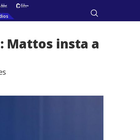
dios
: Mattos insta a
es