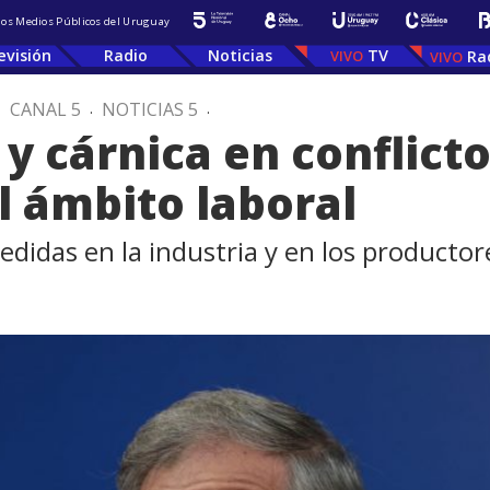
 los Medios Públicos del Uruguay
evisión
Radio
Noticias
TV
Ra
.
CANAL 5
.
NOTICIAS 5
.
 y cárnica en conflicto
l ámbito laboral
edidas en la industria y en los productor