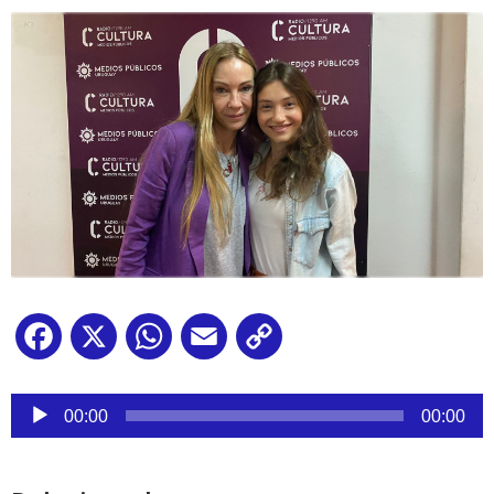
Facebook
X
WhatsApp
Email
Copy
Link
Reproductor
de
00:00
00:00
audio