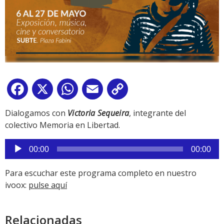
Facebook
X
WhatsApp
Email
Copy
Link
Dialogamos con
Victoria Sequeira
, integrante del
colectivo Memoria en Libertad.
Reproductor
00:00
00:00
de
audio
Para escuchar este programa completo en nuestro
ivoox:
pulse aquí
Relacionadas