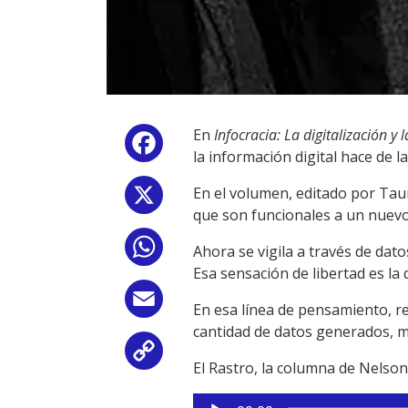
En
Infocracia: La digitalización y 
Facebook
la información digital hace de l
En el volumen, editado por Tauru
X
que son funcionales a un nuevo 
WhatsApp
Ahora se vigila a través de dato
Esa sensación de libertad es la
Email
En esa línea de pensamiento, r
cantidad de datos generados, má
Copy
El Rastro, la columna de Nelso
Link
Reproductor