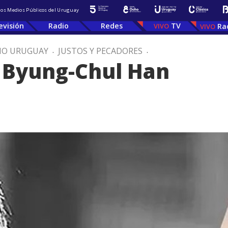
 los Medios Públicos del Uruguay
evisión
Radio
Redes
TV
Ra
IO URUGUAY
.
JUSTOS Y PECADORES
.
e Byung-Chul Han