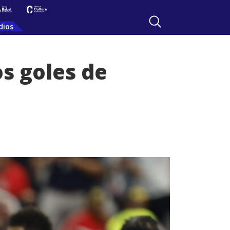
dios
os goles de