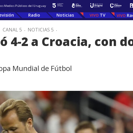
 los Medios Públicos del Uruguay
evisión
Radio
Noticias
TV
Ra
.
CANAL 5
.
NOTICIAS 5
.
ó 4-2 a Croacia, con d
 Copa Mundial de Fútbol