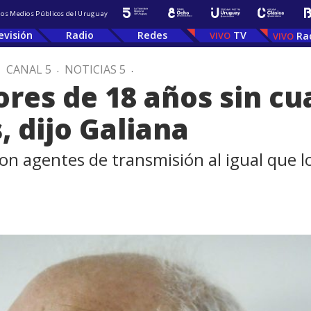
 los Medios Públicos del Uruguay
evisión
Radio
Redes
TV
Ra
.
CANAL 5
.
NOTICIAS 5
.
res de 18 años sin c
, dijo Galiana
n agentes de transmisión al igual que los