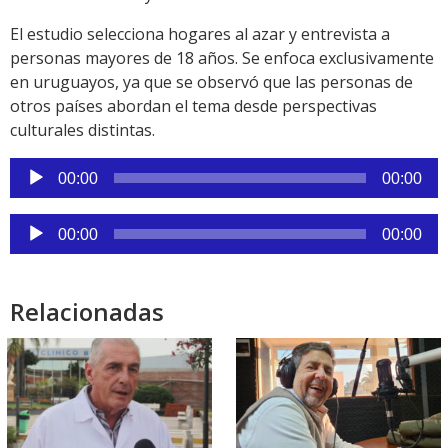
El estudio selecciona hogares al azar y entrevista a
personas mayores de 18 años. Se enfoca exclusivamente
en uruguayos, ya que se observó que las personas de
otros países abordan el tema desde perspectivas
culturales distintas.
Reproductor
00:00
00:00
de
audio
Reproductor
00:00
00:00
de
audio
Relacionadas