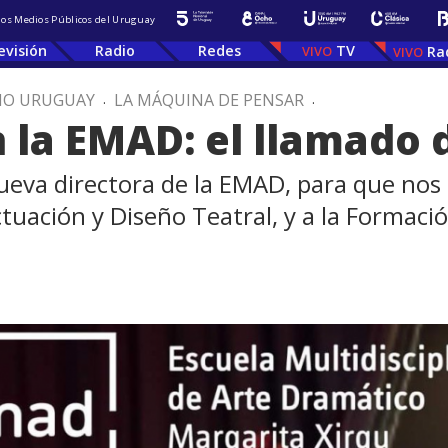
 los Medios Públicos del Uruguay
evisión
Radio
Redes
TV
Ra
IO URUGUAY
.
LA MÁQUINA DE PENSAR
.
 la EMAD: el llamado d
ueva directora de la EMAD, para que nos 
ctuación y Diseño Teatral, y a la Formac