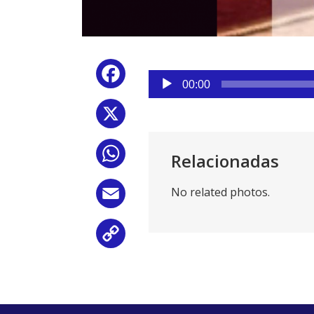
Reproductor
Facebook
de
00:00
audio
X
WhatsApp
Relacionadas
No related photos.
Email
Copy
Link