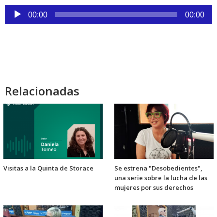
Reproductor
00:00
00:00
de
audio
Relacionadas
Visitas a la Quinta de Storace
Se estrena "Desobedientes",
una serie sobre la lucha de las
mujeres por sus derechos