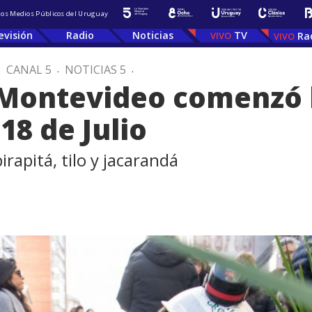
 los Medios Públicos del Uruguay
evisión
Radio
Noticias
TV
Ra
.
CANAL 5
.
NOTICIAS 5
.
 Montevideo comenzó l
18 de Julio
rapitá, tilo y jacarandá