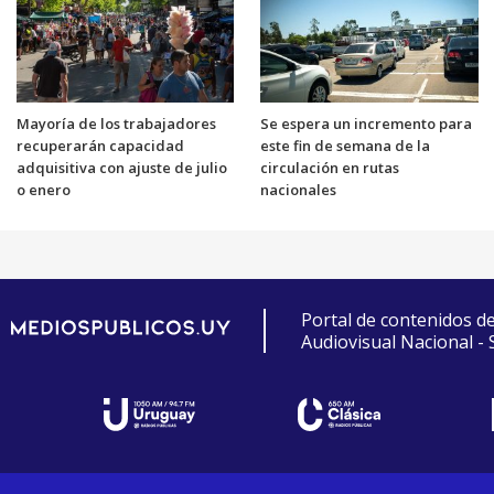
Mayoría de los trabajadores
Se espera un incremento para
recuperarán capacidad
este fin de semana de la
adquisitiva con ajuste de julio
circulación en rutas
o enero
nacionales
Portal de contenidos d
Audiovisual Nacional -