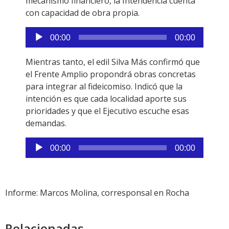
mecanismo financiero, la Intendencia cuenta
con capacidad de obra propia.
Reproductor
00:00
00:00
de
audio
Mientras tanto, el edil Silva Más confirmó que
el Frente Amplio propondrá obras concretas
para integrar al fideicomiso. Indicó que la
intención es que cada localidad aporte sus
prioridades y que el Ejecutivo escuche esas
demandas.
Reproductor
00:00
00:00
de
audio
Informe: Marcos Molina, corresponsal en Rocha
Relacionadas