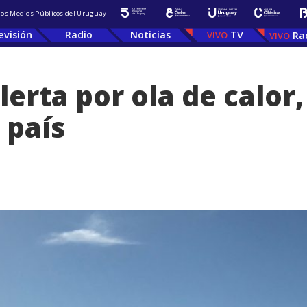
 los Medios Públicos del Uruguay
evisión
Radio
Noticias
TV
Ra
lerta por ola de calor
 país