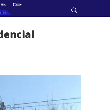
dios
dencial