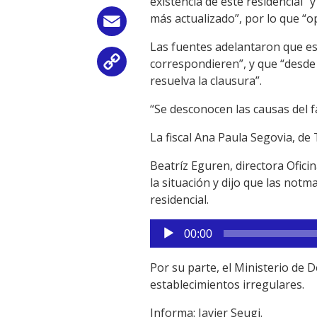
existencia de este residencial” 
más actualizado”, por lo que “o
Email
Las fuentes adelantaron que est
correspondieren”, y que “desde 
Copy
resuelva la clausura”.
Link
“Se desconocen las causas del fa
La fiscal Ana Paula Segovia, de 
Beatríz Eguren, directora Oficin
la situación y dijo que las not
residencial.
Reproductor
00:00
de
audio
Por su parte, el Ministerio de D
establecimientos irregulares.
Informa: Javier Seugi.