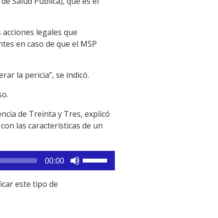
de Salud Pública), que es el
s acciones legales que
entes en caso de que el MSP
ar la pericia”, se indicó.
so.
ncia de Treinta y Tres, explicó
con las características de un
Utiliza
00:00
las
teclas
icar este tipo de
de
flecha
arriba/abajo