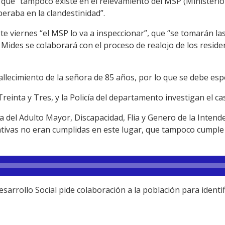
y que “tampoco existe en el relevamiento del MSP (Ministerio 
peraba en la clandestinidad”.
e viernes “el MSP lo va a inspeccionar”, que “se tomarán la
Mides se colaborará con el proceso de realojo de los resid
llecimiento de la señora de 85 años, por lo que se debe esper
Treinta y Tres, y la Policía del departamento investigan el ca
a del Adulto Mayor, Discapacidad, Flia y Genero de la Intende
mativas no eran cumplidas en este lugar, que tampoco cumple 
esarrollo Social pide colaboración a la población para identif