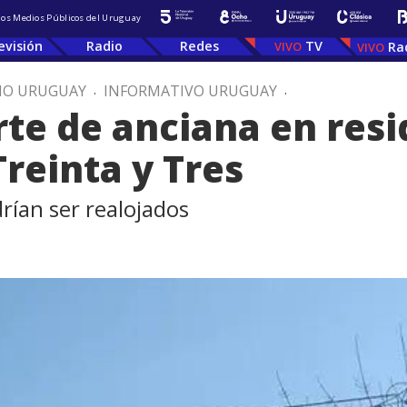
 los Medios Públicos del Uruguay
evisión
Radio
Redes
TV
Ra
IO URUGUAY
.
INFORMATIVO URUGUAY
.
te de anciana en resi
reinta y Tres
rían ser realojados