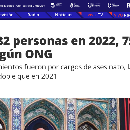
 los Medios Públicos del Uruguay
evisión
Radio
Noticias
TV
Ra
582 personas en 2022, 
según ONG
ientos fueron por cargos de asesinato, la
 doble que en 2021