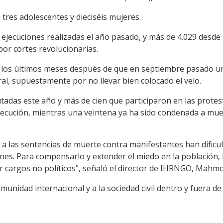
n tres adolescentes y dieciséis mujeres.
s ejecuciones realizadas el año pasado, y más de 4.029 desd
or cortes revolucionarias.
n los últimos meses después de que en septiembre pasado un
ral, supuestamente por no llevar bien colocado el velo.
tadas este año y más de cien que participaron en las protes
jecución, mientras una veintena ya ha sido condenada a muer
 a las sentencias de muerte contra manifestantes han dificul
ones. Para compensarlo y extender el miedo en la población,
por cargos no políticos", señaló el director de IHRNGO, M
nidad internacional y a la sociedad civil dentro y fuera de