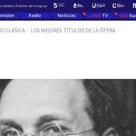
 los Medios Públicos del Uruguay
evisión
Radio
Noticias
TV
Ra
IO CLÁSICA
.
LOS MEJORES TÍTULOS DE LA ÓPERA
.