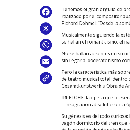
Tenemos el gran orgullo de pr
Facebook
realizado por el compositor au
Richard Dehmel: “Desde la sombrí
X
Musicalmente siguiendo la esté
se hallan el romanticismo, el n
WhatsApp
No se hallan ausentes en su mú
sin llegar al dodecafonismo co
Email
Pero la característica más sobr
de teatro musical total, dentro 
Copy
Gesamtkunstwerk u Obra de Art
Link
IRRELOHE, la ópera que presen
consagración absoluta con la
Su génesis es del todo curiosa
vagón dormitorio del tren que 
de la estación donde se hallab