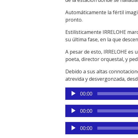
Automáticamente la fértil imagi
pronto.
Estilísticamente IRRELOHE marc
su última fase, en la que desce
A pesar de esto, IRRELOHE es un
poeta, director orquestal, y pe
Debido a sus altas connotacione
atrevida y desvergonzada, desd
Reproductor
00:00
de
audio
Reproductor
00:00
de
audio
Reproductor
00:00
de