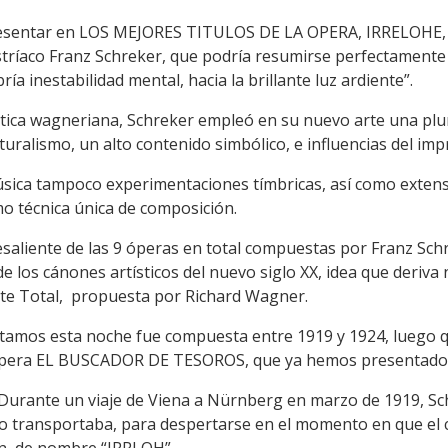
esentar en LOS MEJORES TITULOS DE LA OPERA, IRRELOHE, u
stríaco Franz Schreker, que podría resumirse perfectamente 
a inestabilidad mental, hacia la brillante luz ardiente”.
tica wagneriana, Schreker empleó en su nuevo arte una plur
aturalismo, un alto contenido simbólico, e influencias del im
sica tampoco experimentaciones tímbricas, así como extensi
mo técnica única de composición.
esaliente de las 9 óperas en total compuestas por Franz Sch
de los cánones artísticos del nuevo siglo XX, idea que deriva
e Total, propuesta por Richard Wagner.
tamos esta noche fue compuesta entre 1919 y 1924, luego q
 ópera EL BUSCADOR DE TESOROS, que ya hemos presentado
: Durante un viaje de Viena a Nürnberg en marzo de 1919, S
lo transportaba, para despertarse en el momento en que el 
an, de nombre “IRRLOH”.