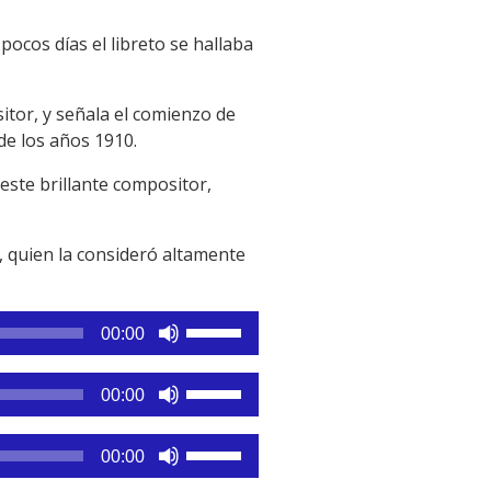
pocos días el libreto se hallaba
tor, y señala el comienzo de
de los años 1910.
este brillante compositor,
, quien la consideró altamente
Utiliza
00:00
las
teclas
Utiliza
00:00
de
las
flecha
teclas
Utiliza
arriba/abajo
00:00
de
las
para
flecha