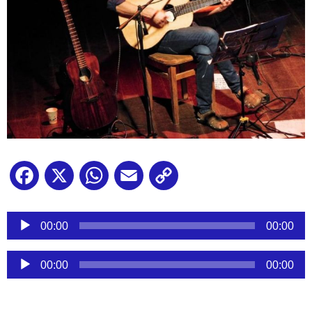
Facebook
X
WhatsApp
Email
Copy
Link
Reproductor
de
00:00
00:00
audio
Reproductor
00:00
00:00
de
audio