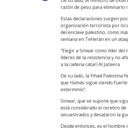
De su lado, el ministro de Exter
razón de peso para eliminarlo rá
Link
Estas declaraciones surgen poc
organización terrorista por Isr
del enclave palestino, como máx
semana en Teherán en un ataque
"Elegir a Sinwar como líder del
líderes de la resistencia y no a
a la cadena catarí Al Jazeera.
De su lado, la Yihad Palestina f
que Hamás sigue siendo fuerte 
exterminio".
Sinwar, que se supone que sigue
está considerado el cerebro de 
secuestrados y desataron la gu
Desde entonces, es el hombre m