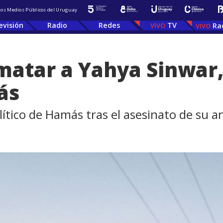
 los Medios Públicos del Uruguay
evisión
Radio
Redes
TV
Ra
matar a Yahya Sinwar, 
ás
ítico de Hamás tras el asesinato de su a