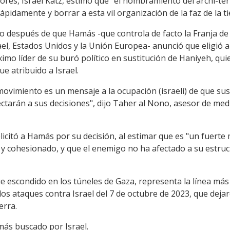
iores, Israel Katz, estimó que "el nombramiento del archi-terr
pidamente y borrar a esta vil organización de la faz de la ti
o después de que Hamás -que controla de facto la Franja de
ael, Estados Unidos y la Unión Europea- anunció que eligió a
imo líder de su buró político en sustitución de Haniyeh, qu
 atribuido a Israel.
 movimiento es un mensaje a la ocupación (israelí) de que s
fectarán a sus decisiones", dijo Taher al Nono, asesor de me
elicitó a Hamás por su decisión, al estimar que es "un fuert
y cohesionado, y que el enemigo no ha afectado a su estruc
 escondido en los túneles de Gaza, representa la línea más
los ataques contra Israel del 7 de octubre de 2023, que dej
erra.
ás buscado por Israel.