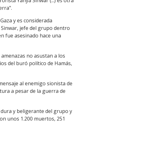
orista Yahya Sinwar (...) es otra
erra".
 Gaza y es considerada
 Sinwar, jefe del grupo dentro
ien fue asesinado hace una
us amenazas no asustan a los
dios del buró político de Hamás,
e mensaje al enemigo sionista de
tura a pesar de la guerra de
 dura y beligerante del grupo y
aron unos 1.200 muertos, 251