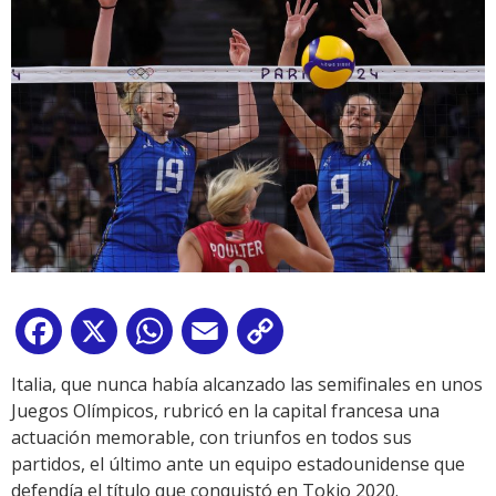
Facebook
X
WhatsApp
Email
Copy
Link
Italia, que nunca había alcanzado las semifinales en unos
Juegos Olímpicos, rubricó en la capital francesa una
actuación memorable, con triunfos en todos sus
partidos, el último ante un equipo estadounidense que
defendía el título que conquistó en Tokio 2020.