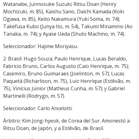
Watanabe, Junnosuke Suzuki; Ritsu Doan (Henry
Mochizuki, m. 85), Kaishu Sano, Daichi Kamada (Koki
Ogawa, m. 85), Keito Nakamura (Yuki Soma, m. 74);
Takefusa Kubo (Junya Ito, m. 54), Takumi Minamino (Ao
Tanaka, m. 74); y Ayase Ueda (Shuto Machino, m. 74).
Seleccionador: Hajime Moriyasu.
2. Brasil: Hugo Souza; Paulo Henrique, Lucas Beraldo,
Fabricio Bruno, Carlos Augusto (Caio Henrique, m. 75);
Casemiro, Bruno Guimaraes (Joelinton, m. 57); Lucas
Paquetá (Richarlison, m. 75), Luiz Henrique (Estêvão, m.
75), Vinícius Júnior (Matheus Cunha, m. 57); y Gabriel
Martinelli (Rodrygo, m. 57).
Seleccionador: Carlo Ancelotti.
Árbitro: Kim Jong-hyeok, de Corea del Sur. Amonestó a
Ritsu Doan, de Japón, y a Estêvão, de Brasil.