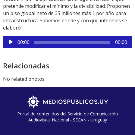
pretende modificar el mínimo y la divisibilidad. Proponen
un piso global neto de 35 millones más 1 por año para
infraestructura. Sabemos dónde y con qué intereses se
elaboró”.
Reproductor
00:00
00:00
de
audio
Relacionadas
No related photos.
Portal de contenidos del Servicio de Comunicación
Audiovisual Nacional - SECAN - Uruguay