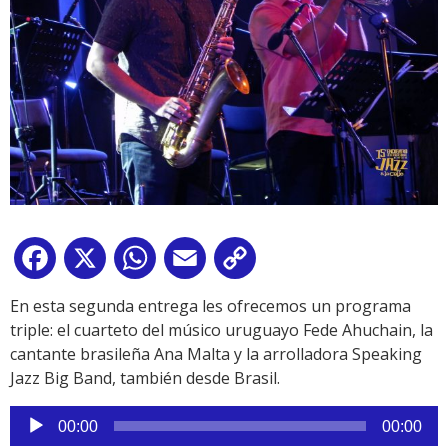
Facebook
X
WhatsApp
Email
Copy
Link
En esta segunda entrega les ofrecemos un programa
triple: el cuarteto del músico uruguayo Fede Ahuchain, la
cantante brasileña Ana Malta y la arrolladora Speaking
Jazz Big Band, también desde Brasil.
Reproductor
00:00
00:00
de