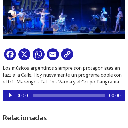
Facebook
X
WhatsApp
Email
Copy
Link
Los músicos argentinos siempre son protagonistas en
Jazz a la Calle. Hoy nuevamente un programa doble con
el trío Marengo - Falcón - Varela y el Grupo Tangrama
Reproductor
00:00
00:00
de
audio
Relacionadas