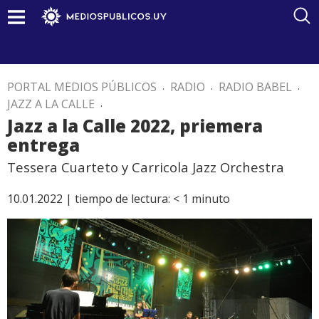
PORTAL MEDIOS PÚBLICOS
.
RADIO
.
RADIO BABEL
.
JAZZ A LA CALLE
.
Jazz a la Calle 2022, priemera
entrega
Tessera Cuarteto y Carricola Jazz Orchestra
10.01.2022 |
tiempo de lectura:
< 1
minuto