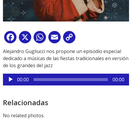
Facebook
X
WhatsApp
Email
Copy
Link
Alejandro Gugliucci nos propone un episodio especial
dedicado a músicas de las fiestas tradicionales en versión
de los grandes del jazz
Reproductor
00:00
00:00
de
audio
Relacionadas
No related photos.