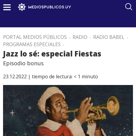
PORTAL MEDIOS PÚBLICOS
.
RADIO
.
RADIO BABEL
.
PROGRAMAS ESPECIALES
.
Jazz lo sé: especial Fiestas
Episodio bonus
23.12.2022 |
tiempo de lectura:
< 1
minuto