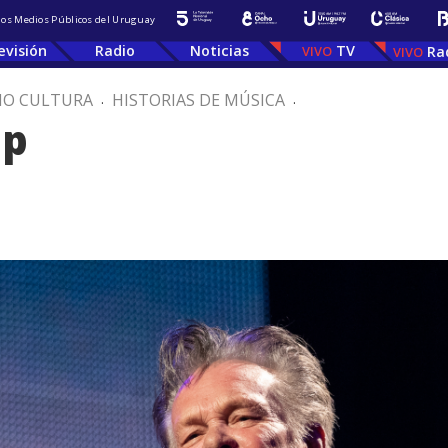
 los Medios Públicos del Uruguay
evisión
Radio
Noticias
TV
Ra
IO CULTURA
.
HISTORIAS DE MÚSICA
.
mp