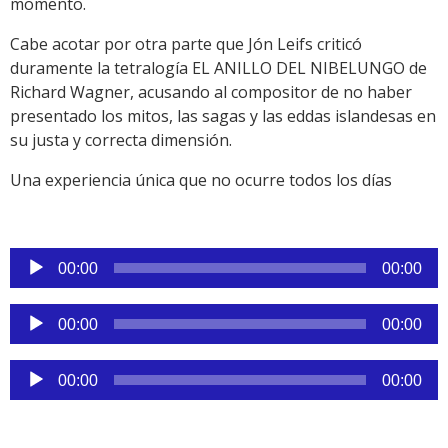
momento.
Cabe acotar por otra parte que Jón Leifs criticó
duramente la tetralogía EL ANILLO DEL NIBELUNGO de
Richard Wagner, acusando al compositor de no haber
presentado los mitos, las sagas y las eddas islandesas en
su justa y correcta dimensión.
Una experiencia única que no ocurre todos los días
Reproductor
00:00
00:00
de
audio
Reproductor
00:00
00:00
de
audio
Reproductor
00:00
00:00
de
audio