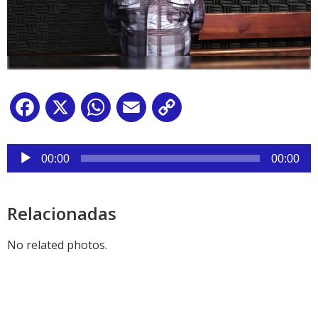
Facebook
X
WhatsApp
Email
Copy
Link
Reproductor
de
00:00
00:00
audio
Relacionadas
No related photos.