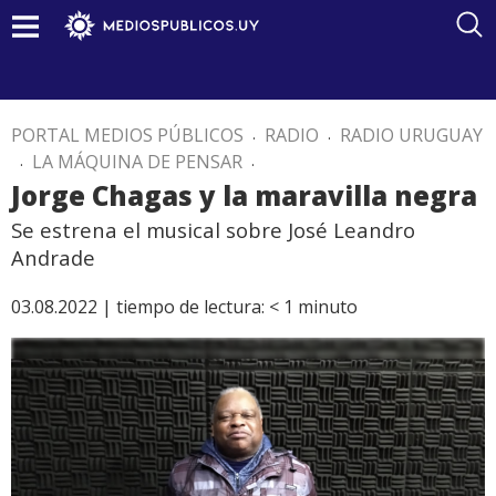
PORTAL MEDIOS PÚBLICOS
.
RADIO
.
RADIO URUGUAY
.
LA MÁQUINA DE PENSAR
.
Jorge Chagas y la maravilla negra
Se estrena el musical sobre José Leandro
Andrade
03.08.2022 |
tiempo de lectura:
< 1
minuto