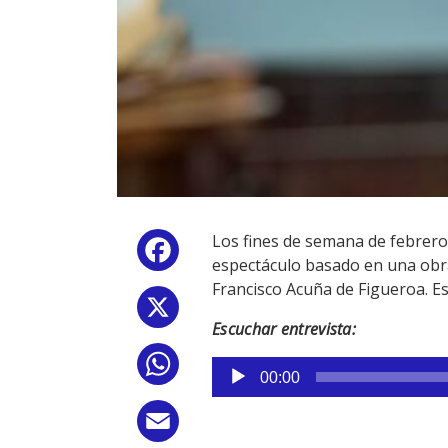
Los fines de semana de febrero 
Facebook
espectáculo basado en una obra
Francisco Acuña de Figueroa. E
X
Escuchar entrevista:
WhatsApp
Reproductor
00:00
de
audio
Email