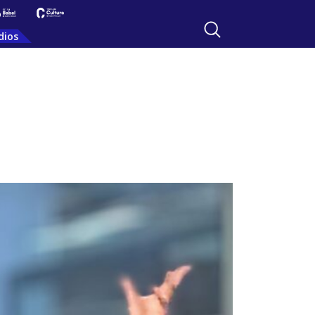
dios
l