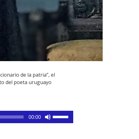
onario de la patria”, el
nto del poeta uruguayo
Utiliza
00:00
las
teclas
de