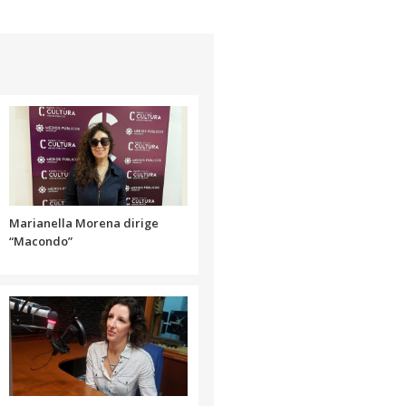
flecha
arriba/abajo
para
aumentar
o
disminuir
el
volumen.
Marianella Morena dirige
“Macondo”