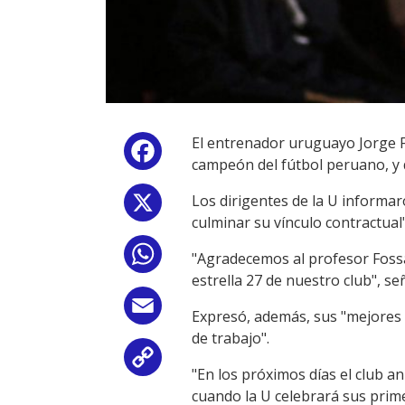
El entrenador uruguayo Jorge Fo
Facebook
campeón del fútbol peruano, y 
Los dirigentes de la U informa
X
culminar su vínculo contractual
WhatsApp
"Agradecemos al profesor Fossat
estrella 27 de nuestro club", s
Email
Expresó, además, sus "mejores 
de trabajo".
Copy
"En los próximos días el club a
cuando la U celebrará sus prim
Link