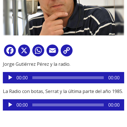
Facebook
X
WhatsApp
Email
Copy
Link
Jorge Gutiérrez Pérez y la radio.
Reproductor
00:00
00:00
de
audio
La Radio con botas, Serrat y la última parte del año 1985.
Reproductor
00:00
00:00
de
audio