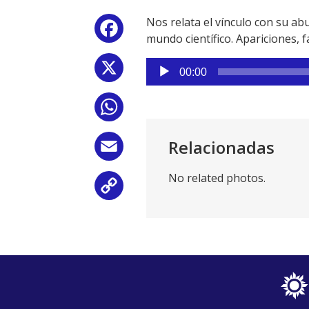
Nos relata el vínculo con su abu
Facebook
mundo científico. Apariciones,
Reproductor
X
00:00
de
audio
WhatsApp
Relacionadas
Email
No related photos.
Copy
Link