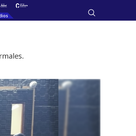
dios
rmales.