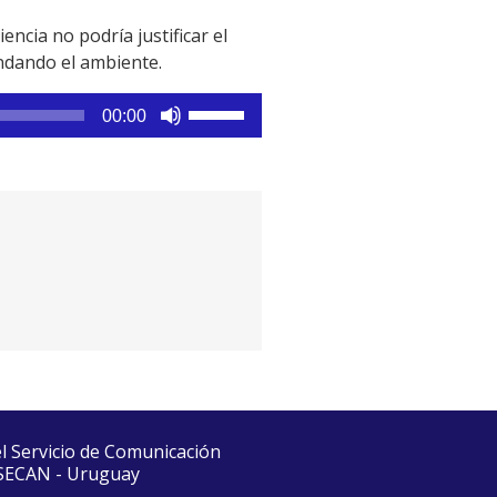
ncia no podría justificar el
ondando el ambiente.
Utiliza
00:00
las
teclas
de
flecha
arriba/abajo
para
aumentar
o
disminuir
el
volumen.
el Servicio de Comunicación
 SECAN - Uruguay