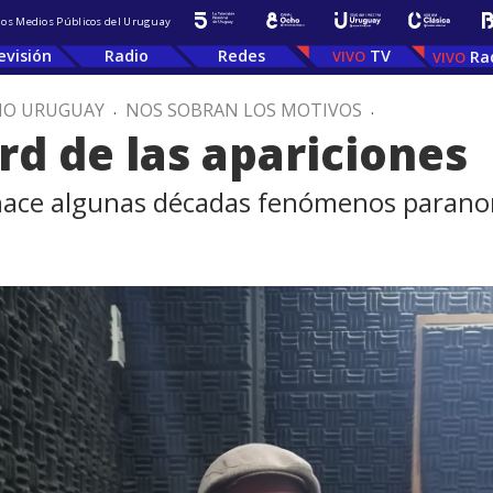
 los Medios Públicos del Uruguay
evisión
Radio
Redes
TV
Ra
IO URUGUAY
.
NOS SOBRAN LOS MOTIVOS
.
rd de las apariciones
 hace algunas décadas fenómenos parano