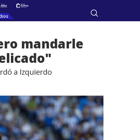
dios
ero mandarle
elicado"
ordó a Izquierdo