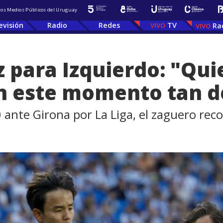
 los Medios Públicos del Uruguay
evisión
Radio
Redes
TV
Ra
 para Izquierdo: "Qui
n este momento tan d
-0 ante Girona por La Liga, el zaguero rec