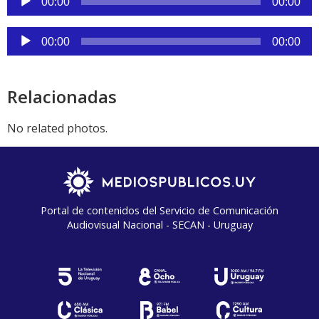
00:00
00:00
de
audio
Reproductor
00:00
00:00
de
audio
Relacionadas
No related photos.
Portal de contenidos del Servicio de Comunicación
Audiovisual Nacional - SECAN - Uruguay