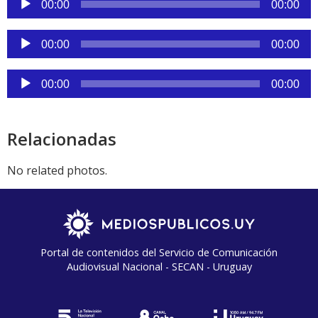
00:00
00:00
de
audio
Reproductor
00:00
00:00
de
audio
Reproductor
00:00
00:00
de
audio
Relacionadas
No related photos.
Portal de contenidos del Servicio de Comunicación
Audiovisual Nacional - SECAN - Uruguay