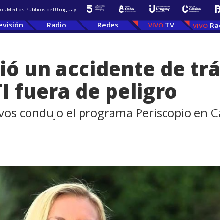
 los Medios Públicos del Uruguay
evisión
Radio
Redes
TV
Ra
rió un accidente de trá
I fuera de peligro
ivos condujo el programa Periscopio en C