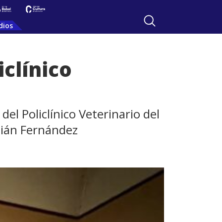
dios
iclínico
l Policlínico Veterinario del
stián Fernández