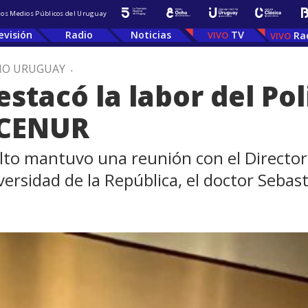
 los Medios Públicos del Uruguay
evisión
Radio
Noticias
TV
Ra
IO URUGUAY
.
estacó la labor del Pol
 CENUR
to mantuvo una reunión con el Director de
versidad de la República, el doctor Seba