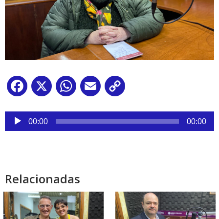
Facebook
X
WhatsApp
Email
Copy
Link
Reproductor
de
00:00
00:00
audio
Relacionadas