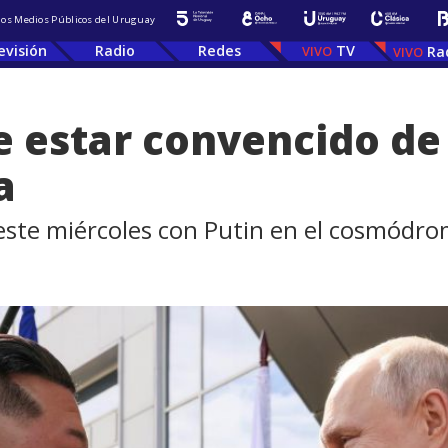
 los Medios Públicos del Uruguay
evisión
Radio
Redes
TV
Ra
 estar convencido de 
a
 este miércoles con Putin en el cosmódr