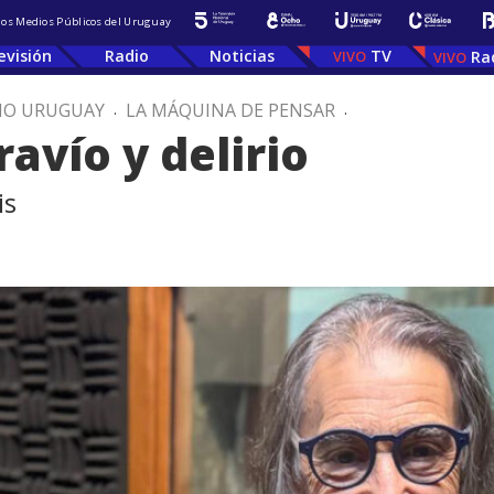
 los Medios Públicos del Uruguay
evisión
Radio
Noticias
TV
Ra
IO URUGUAY
.
LA MÁQUINA DE PENSAR
.
ravío y delirio
is