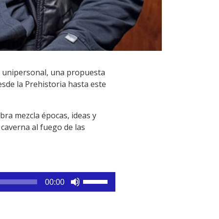
o unipersonal, una propuesta
sde la Prehistoria hasta este
obra mezcla épocas, ideas y
caverna al fuego de las
Utiliza
00:00
las
teclas
de