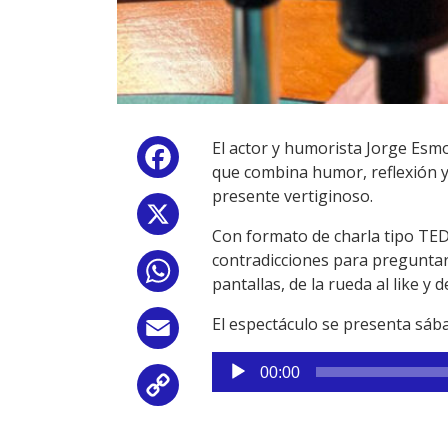
El actor y humorista Jorge Esm
Facebook
que combina humor, reflexión y 
presente vertiginoso.
X
Con formato de charla tipo TED,
contradicciones para preguntar
WhatsApp
pantallas, de la rueda al like y 
El espectáculo se presenta sáb
Email
Reproductor
00:00
de
Copy
audio
Link