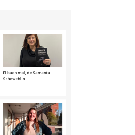
flecha
arriba/abajo
para
aumentar
o
disminuir
el
volumen.
El buen mal, de Samanta
Scheweblin