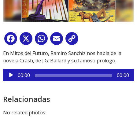
Facebook
X
WhatsApp
Email
Copy
Link
En Mitos del Futuro, Ramiro Sanchiz nos habla de la
novela Crash, de J.G. Ballard y su famoso prólogo.
Reproductor
00:00
00:00
de
audio
Relacionadas
No related photos.