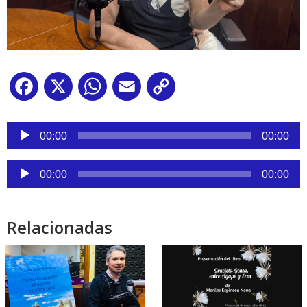
Facebook
X
WhatsApp
Email
Copy
Link
Reproductor
de
00:00
00:00
audio
Reproductor
00:00
00:00
de
audio
Relacionadas