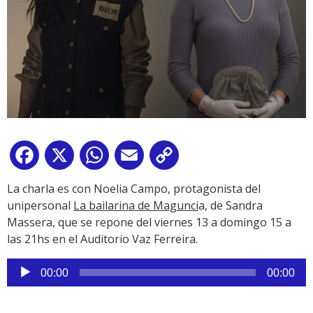
Facebook
X
WhatsApp
Email
Copy
Link
La charla es con Noelia Campo, protagonista del
unipersonal
La bailarina de Magunci
a, de Sandra
Massera, que se repone del viernes 13 a domingo 15 a
las 21hs en el Auditorio Vaz Ferreira.
Reproductor
00:00
00:00
de
audio