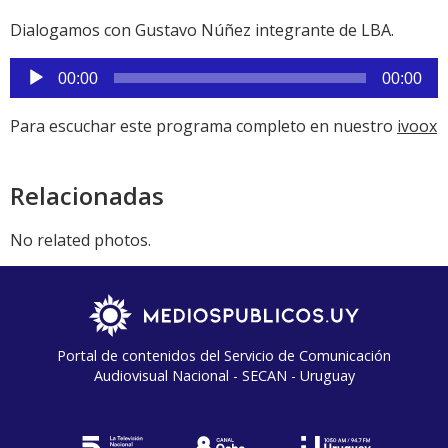
Reprod
Dialogamos con Gustavo Núñez integrante de LBA.
de
audio
00:00
00:00
Para escuchar este programa completo en nuestro
ivoox
Relacionadas
No related photos.
Portal de contenidos del Servicio de Comunicación
Audiovisual Nacional - SECAN - Uruguay