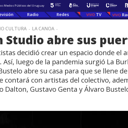
 los Medios Públicos del Uruguay
evisión
Radio
Redes
TV
Ra
IO CULTURA
.
LA CANOA
.
 Studio abre sus puer
rtistas decidió crear un espacio donde el
co. Así, luego de la pandemia surgió La B
 Bustelo abre su casa para que se llene de
e contará con artistas del colectivo, ad
o Dalton, Gustavo Genta y Álvaro Bustel