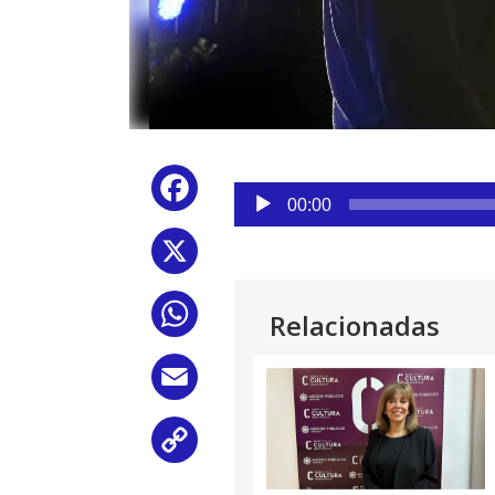
Reproductor
Facebook
de
00:00
audio
X
WhatsApp
Relacionadas
Email
Copy
Link